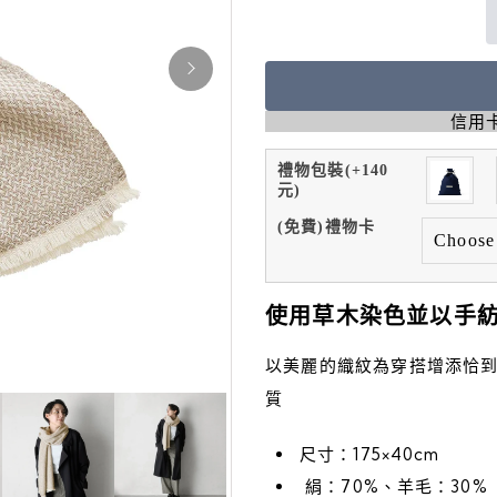
信用卡
禮物包裝(+140
元)
(免費)禮物卡
使用草木染色並以手
以美麗的織紋為穿搭增添恰
質
尺寸：175×40cm
絹：70%、羊毛：30%