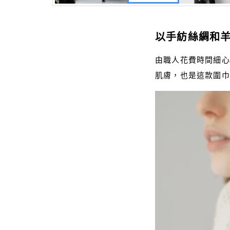
以手紡絲綢和
由職人花費時間細心
肌膚，也是這款圍巾