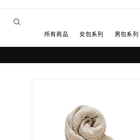
跳
轉
到
搜尋
內
容
所有商品
女包系列
男包系列