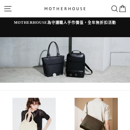
跳
網站導覽
搜
轉
到
內
容
MOTHERHOUSE為守護職人手作價值，全年無折扣活動
l