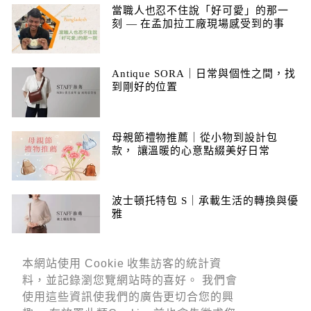
當職人也忍不住說「好可愛」的那一
刻 — 在孟加拉工廠現場感受到的事
Antique SORA｜日常與個性之間，找
到剛好的位置
母親節禮物推薦｜從小物到設計包
款， 讓溫暖的心意點綴美好日常
波士頓托特包 S｜承載生活的轉換與優
雅
本網站使用 Cookie 收集訪客的統計資
本網站使用 Cookie 收集訪客的統計資
料，並記錄瀏您覽網站時的喜好。 我們會
料，並記錄瀏您覽網站時的喜好。 我們會
Let customers speak for us
使用這些資訊使我們的廣告更切合您的興
使用這些資訊使我們的廣告更切合您的興
from 1156 reviews