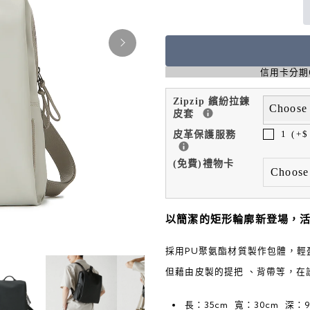
信用卡分期0利
Zipzip 繽紛拉鍊
Choos
皮套
皮革保護服務
1 (+$
(免費)禮物卡
以簡潔的矩形輪廓新登場，
採用PU聚氨酯材質製作包體，
但藉由皮製的提把 、背帶等，在
長：35cm 寬：30cm 深：9