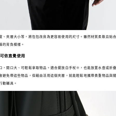
度、夾層大小等，將包包改良為更容易使用的尺寸。雖然材質柔軟且貼
落的背負模樣。
可依直覺使用
口，開口大、可輕鬆拿取物品。適合擺放白手杖※，也能放置水壺或折疊
會避免帶這些物品，但藉由活用這個夾層，就能輕鬆地攜帶貴重物品與隨
行動輔具。