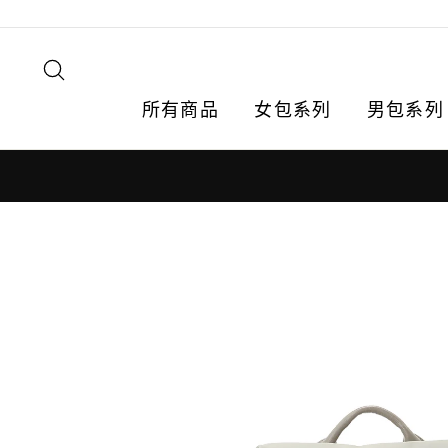
跳
轉
到
搜尋
內
容
所有商品
女包系列
男包系列