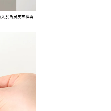
融入於漸層皮革裡再