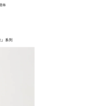
造絲
象」系列