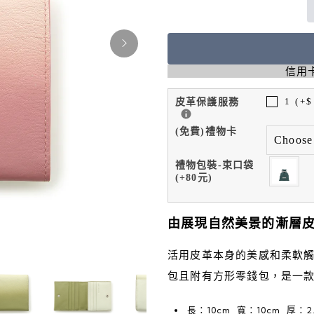
信用卡
皮革保護服務
1 (+$
(免費)禮物卡
禮物包裝-束口袋
(+80元)
由展現自然美景的漸層
活用皮革本身的美感和柔軟
包且附有方形零錢包，是一
長：10cm 寬：10cm 厚：2.