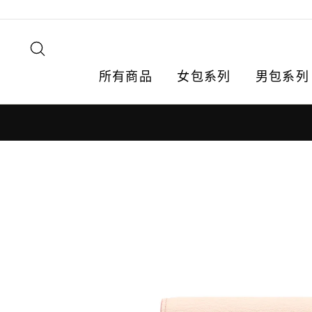
跳
轉
到
搜尋
內
容
所有商品
女包系列
男包系列