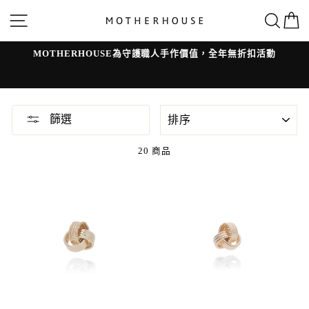
跳
網站導覽
搜
轉
到
內
容
MOTHERHOUSE為守護職人手作價值，全年無折扣活動
l
排
篩選
序
20 商品