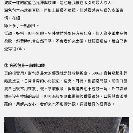
波紋一樣的靛藍色光澤與紋理，這也是我被它吸引的最大原因。
深色包本來就很百搭，再加上這種不張揚、但越看越有味道的皮革表
情，在細
節上多了一點個性。
低調、好搭，但不無聊。另外雖然外型是方形包身，但因為皮革本身很
柔軟，斜背時包會自然垂墜，不會看起來太硬。就算搭裙裝，我自己也
覺得很 OK。
② 方形包身＋前側口袋
真的很實用方形包身最大的優點就是好收納折傘、500ml 寶特瓶都能輕
鬆放進去，日常會帶的小化妝包、皮夾、耳機，也都沒問題。前側口袋
我自己很常用來放手機。拿取很順，但放進去也不會鼓一塊。外口袋雖
然是沒有拉鍊的設計，但因為版型跟車縫細節做得很好，口袋其實滿隱
蔽的，用起來安心、看起來也不影響外觀，這點我真的很喜歡。