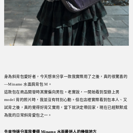
身為斜背包愛好者，今天想來分享一款我實際用了之後，真的很驚喜的
—Minamo 水面肩背包 M。
這款包在商品開發時其實偏向男包。老實說，一開始看到型錄上男
model 背的照片時，我並沒有特別心動。但在店裡實際看到包本人、又
試背之後，真的覺得好背又實用，當下就決定帶回家，現在已經默默成
為我的日常斜背愛包之一。
先來快速分享我覺得 Minamo 水面最迷人的幾個地方