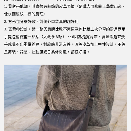
1. 看起來低調，其實很有細節的皮革表情（是職人用綁絞工藝做出來、
像水面波紋一樣的肌理）
2. 方形包身很好收，前側外口袋真的超好用
3. 寬背帶設計，背一整天肩膀比較不累這款包比我上次分享的盈月兩用
手提包稍微重一點點（大概多 85g），但因為是寬背帶，實際背起來幾
乎感覺不出重量差異，對肩膀非常友善。深色皮革加上中性設計，不管
是褲裝、裙裝、運動風或日系休閒風，都很好搭。