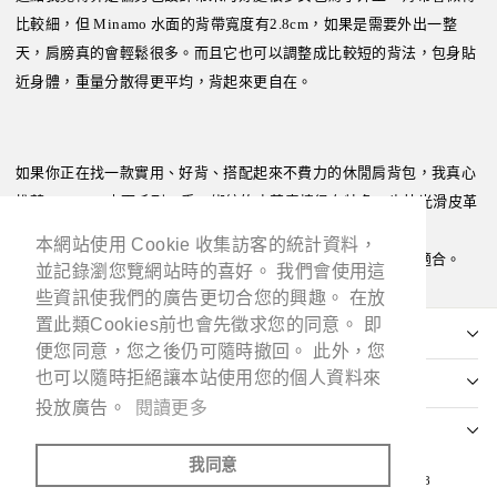
比較細，但 Minamo 水面的背帶寬度有2.8cm，如果是需要外出一整
天，肩膀真的會輕鬆很多。而且它也可以調整成比較短的背法，包身貼
近身體，重量分散得更平均，背起來更自在。
如果你正在找一款實用、好背、搭配起來不費力的休閒肩背包，我真心
推薦 Minamo 水面系列。手工綁絞的皮革表情很有特色，也比光滑皮革
更不容易顯使用痕跡，日常使用
本網站使用 Cookie 收集訪客的統計資料，
本網站使用 Cookie 收集訪客的統計資料，
其實滿好照顧的。不管是平日出門，或是旅行時當輔助包都很適合。
並記錄瀏您覽網站時的喜好。 我們會使用這
並記錄瀏您覽網站時的喜好。 我們會使用這
些資訊使我們的廣告更切合您的興趣。 在放
些資訊使我們的廣告更切合您的興趣。 在放
置此類Cookies前也會先徵求您的同意。 即
置此類Cookies前也會先徵求您的同意。 即
便您同意，您之後仍可隨時撤回。 此外，您
便您同意，您之後仍可隨時撤回。 此外，您
也可以隨時拒絕讓本站使用您的個人資料來
也可以隨時拒絕讓本站使用您的個人資料來
投放廣告。
投放廣告。
閱讀更多
閱讀更多
我同意
我同意
© 2026 MOTHERHOUSE Taiwan 瑪利嘉股份有限公司 52469498