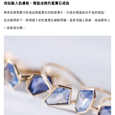
宛如融入肌膚般，輕盈淡雅的藍寶石戒指
將來自斯里蘭卡的高品質藍寶石切割成薄片，打造出輕盈貼合手指的戒指。
在光線照射下，透明感十足的藍寶石細緻閃耀，溫柔地融入肌膚，為指間添上
一抹柔和光輝。