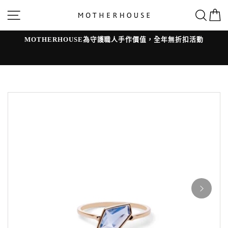
跳
網站導覽
搜
轉
到
內
容
MOTHERHOUSE為守護職人手作價值，全年無折扣活動
l