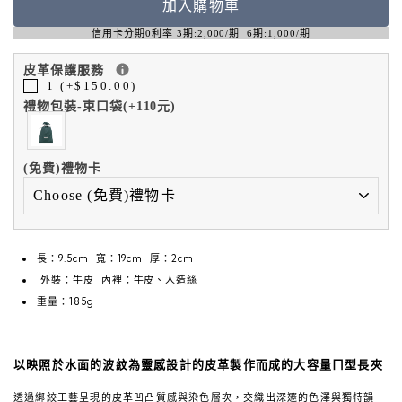
加入購物車
信用卡分期0利率 3期:2,000/期 6期:1,000/期
皮革保護服務
1 (+$150.00)
禮物包裝-束口袋(+110元)
(免費)禮物卡
長：9.5cm 寬：19cm 厚：2cm
外裝：牛皮 內裡：牛皮、人造絲
重量：185g
以映照於水面的波紋為靈感設計的皮革製作而成的大容量ㄇ型長夾
透過綁絞工藝呈現的皮革凹凸質感與染色層次，交織出深邃的色澤與獨特韻