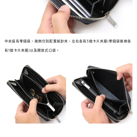
中央設有零錢袋，兩側分別配置紙鈔夾，左右各有5個卡片夾層(零錢袋兩側各
有1個卡片夾層)以及開放式口袋。