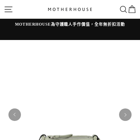
跳
網站導覽
搜
轉
到
內
容
MOTHERHOUSE為守護職人手作價值，全年無折扣活動
l