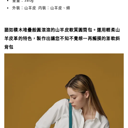
重量：380g
外裝：山羊皮 内裝：山羊皮、綿
猶如積木堆疊般圓滾滾的山羊皮軟質圓筒包。運用輕柔山
羊皮革的特色，製作出讓您不知不覺想一再觸摸的澎軟斜
背包