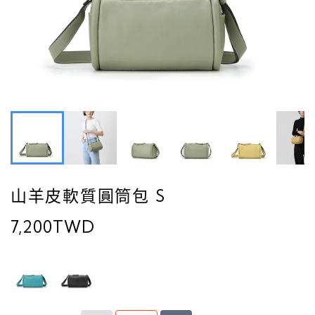
山羊皮軟質圓筒包 S
7,200TWD