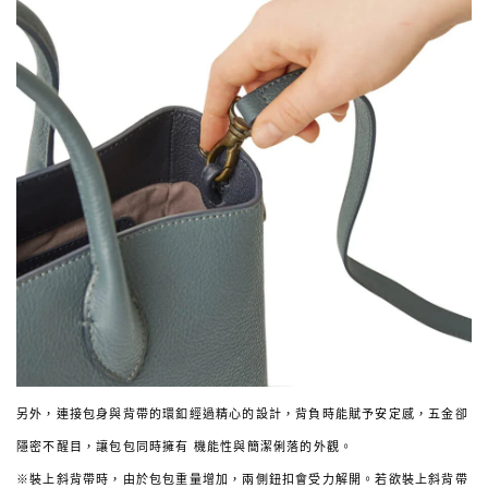
另外，連接包身與背帶的環釦經過精心的設計，背負時能賦予安定感，五金卻
隱密不醒目，讓包包同時擁有 機能性與簡潔俐落的外觀。
※裝上斜背帶時，由於包包重量增加，兩側鈕扣會受力解開。若欲裝上斜背帶