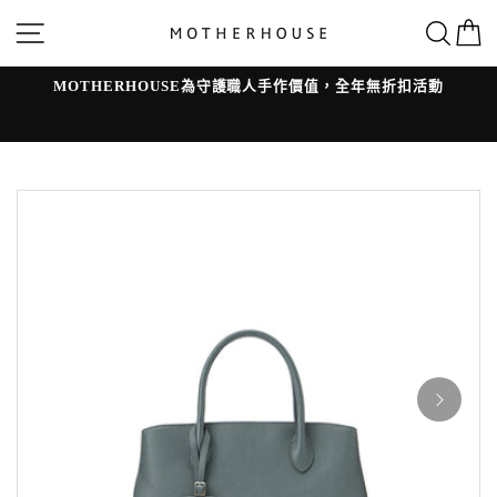
跳
網站導覽
搜
轉
到
內
容
MOTHERHOUSE為守護職人手作價值，全年無折扣活動
l