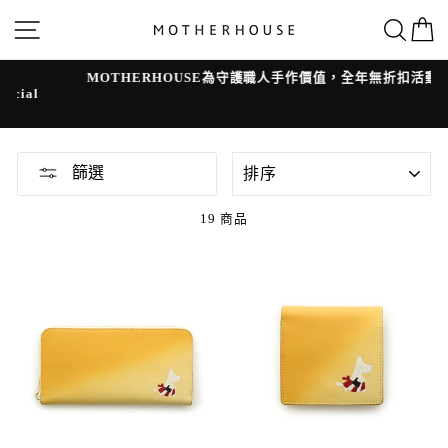
跳
網站導覽
搜
轉
到
內
容
MOTHERHOUSE為守護職人手作價值，全年無折扣活動
l
排
篩選
序
19 商品