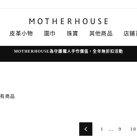
皮革小物
圍巾
珠寶
其他商品
店鋪
MOTHERHOUSE為守護職人手作價值，全年無折扣活動
沒有商品
1
…
9
10
上
一