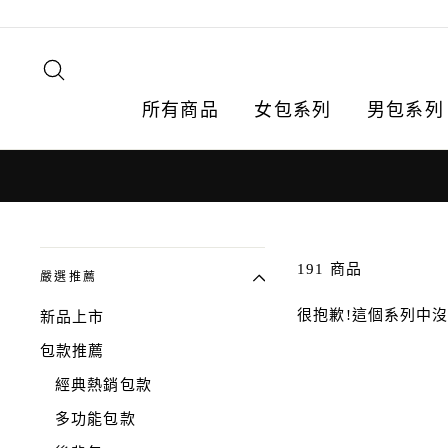
跳
轉
到
搜尋
內
容
所有商品
女包系列
男包系列
191 商品
嚴選推薦
很抱歉!這個系列中
新品上市
包款推薦
經典熱銷包款
多功能包款