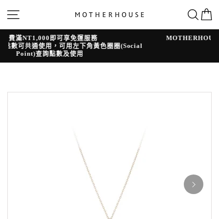
跳
網站導覽
搜
轉
到
內
容
MOTHERHOUSE為守護職人手作價值，全年無折扣活動
l