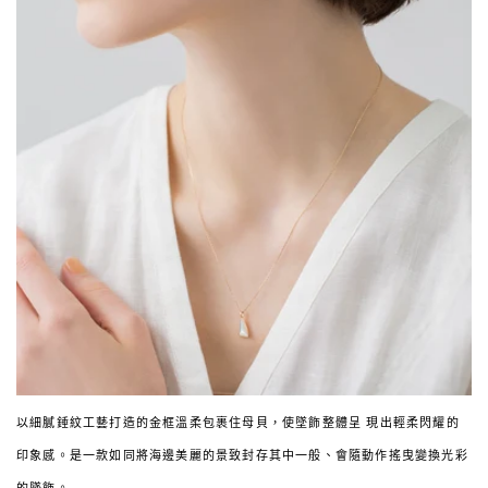
以細膩錘紋工藝打造的金框溫柔包裹住母貝，使墜飾整體呈 現出輕柔閃耀的
印象感。是一款如同將海邊美麗的景致封存其中一般、會隨動作搖曳變換光彩
的墜飾。