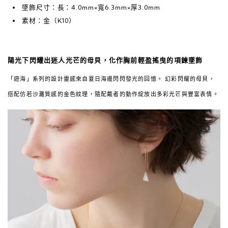
墜飾尺寸：長：4.0mm×寬6.3mm×厚3.0mm
素材：金（K10）
陽光下閃耀出迷人光芒的母貝，化作胸前輕盈搖曳的項鍊墜飾
「遊海」系列的設計靈感來自夏日海邊閃閃發光的回憶。 幻彩閃耀的母貝，
搭配仿若沙灘質感的金色紋理，隨配戴者的動作綻放出多彩光芒與豐富表情。