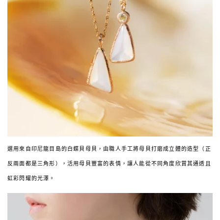
選用來自印尼龍目島的白蝶貝母貝，由職人手工將母貝打磨成立體的造型（正
反兩面都是三角形），活用母貝豐富的表情，讓人能從不同角度欣賞其通透且
虹彩閃耀的光澤。