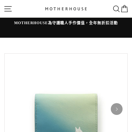
跳
網站導覽
搜
轉
到
內
容
MOTHERHOUSE為守護職人手作價值，全年無折扣活動
l