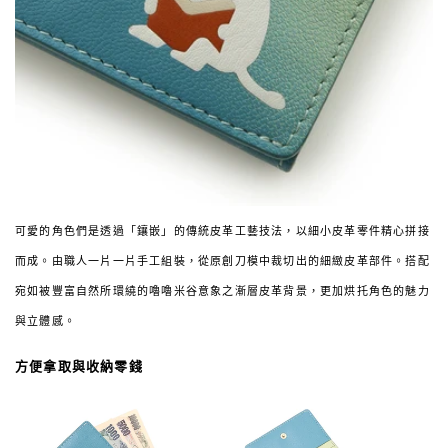
可愛的角色們是透過「鑲嵌」的傳統皮革工藝技法，以細小皮革零件精心拼接
而成。由職人一片一片手工組裝，從原創刀模中裁切出的細緻皮革部件。搭配
宛如被豐富自然所環繞的嚕嚕米谷意象之漸層皮革背景，更加烘托角色的魅力
與立體感。
方便拿取與收納零錢