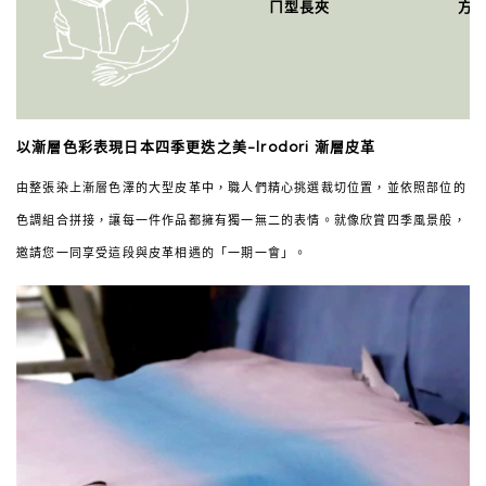
ㄇ型長夾
方
以漸層色彩表現日本四季更迭之美-Irodori 漸層皮革
由整張染上漸層色澤的大型皮革中，職人們精心挑選裁切位置，並依照部位的
色調組合拼接，讓每一件作品都擁有獨一無二的表情。就像欣賞四季風景般，
邀請您一同享受這段與皮革相遇的「一期一會」。