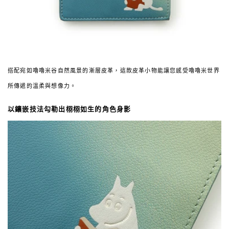
搭配宛如嚕嚕米谷自然風景的漸層皮革，這款皮革小物能讓您感受嚕嚕米世界
所傳遞的溫柔與想像力。
以鑲嵌技法勾勒出栩栩如生的角色身影