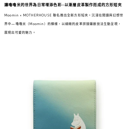
讓嚕嚕米的世界為日常增添色彩─以漸層皮革製作而成的方形短夾
Moomin × MOTHERHOUSE 聯名推出全新方形短夾。沉浸在閱讀與幻想世
界中—嚕嚕米（Moomin）的模樣，以細緻的皮革拼接鑲嵌技法生動呈現，
展現出可愛的魅力。