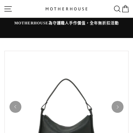
跳
網站導覽
搜
轉
到
內
容
MOTHERHOUSE為守護職人手作價值，全年無折扣活動
l