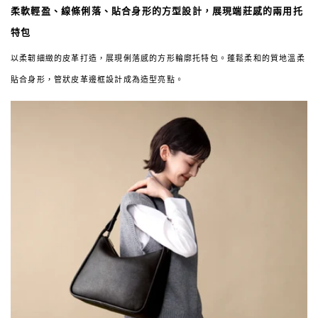
柔軟輕盈、線條俐落、貼合身形的方型設計，展現端莊感的兩用托
特包
以柔韌細緻的皮革打造，展現俐落感的方形輪廓托特包。蓬鬆柔和的質地溫柔
貼合身形，管狀皮革邊框設計成為造型亮點。