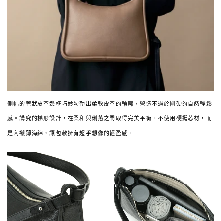
側幅的管狀皮革邊框巧妙勾勒出柔軟皮革的輪廓，營造不過於剛硬的自然輕鬆
感。講究的梯形設計，在柔和與俐落之間取得完美平衡。不使用硬挺芯材，而
是內襯薄海綿，讓包款擁有超乎想像的輕盈感。