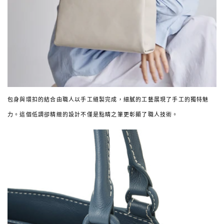
包身與環扣的結合由職人以手工縫製完成，細膩的工藝展現了手工的獨特魅
力。這個低調卻精緻的設計不僅是點睛之筆更彰顯了職人技術。