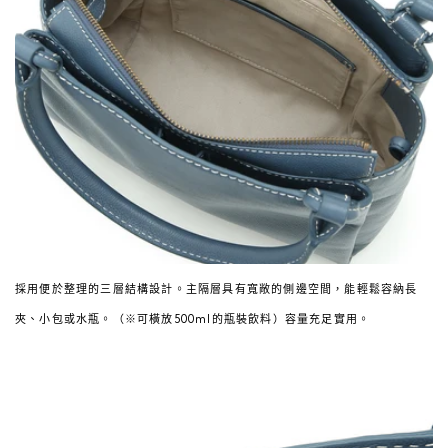
採用便於整理的三層結構設計。主隔層具有寬敞的側邊空間，能輕鬆容納長
夾、小包或水瓶。（※可橫放500ml的瓶裝飲料）容量充足實用。