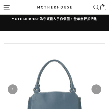
跳
網站導覽
搜
轉
到
內
容
MOTHERHOUSE為守護職人手作價值，全年無折扣活動
l