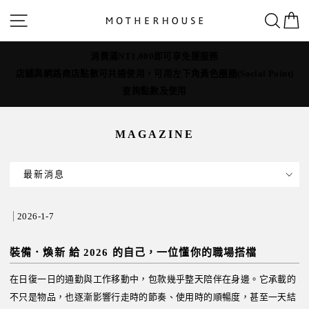
跳
網站導覽
搜
轉
到
MOTHERHOUSE為守護職人手作價值，全年無折扣活動
內
Point)
容
MAGAZINE
最新消息
2026-1-7
裝備．煥新 給 2026 的自己，一位懂你的職場搭檔
在日復一日的通勤與工作移動中，包款幾乎整天陪伴在身邊。它承載的
不只是物品，也逐漸影響行走時的節奏、使用時的順暢度，甚至一天結