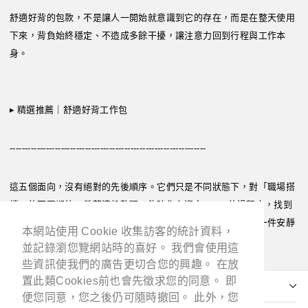
舒適好背的包款，不是讓人一開始就意識到它的存在，而是在整天使用
下來，背負始終穩定、不造成多餘干擾，讓注意力回到行程與工作本
身。
▸
精選推薦｜舒適好背工作包
-----------------------------------------------------------------
這五個面向，沒有絕對的先後順序。它們只是不同狀態下，對「職場搭
檔」的不同期待。希望這份整理，能陪你在迎向 2026 的過程中，找到
一款真正貼近自己節奏的工作包，讓裝備的選擇，成為生活裡一件安靜
本網站使用 Cookie 收集訪客的統計資料，
本網站使用 Cookie 收集訪客的統計資料，
卻重要的事。
並記錄瀏您覽網站時的喜好。 我們會使用這
並記錄瀏您覽網站時的喜好。 我們會使用這
些資訊使我們的廣告更切合您的興趣。 在放
些資訊使我們的廣告更切合您的興趣。 在放
置此類Cookies前也會先徵求您的同意。 即
置此類Cookies前也會先徵求您的同意。 即
便您同意，您之後仍可隨時撤回。 此外，您
便您同意，您之後仍可隨時撤回。 此外，您